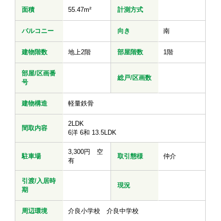
面積
55.47m²
計測方式
バルコニー
向き
南
建物階数
地上2階
部屋階数
1階
部屋/区画番
総戸/区画数
号
建物構造
軽量鉄骨
2LDK
間取内容
6洋 6和 13.5LDK
3,300円 空
駐車場
取引態様
仲介
有
引渡/入居時
現況
期
周辺環境
介良小学校 介良中学校