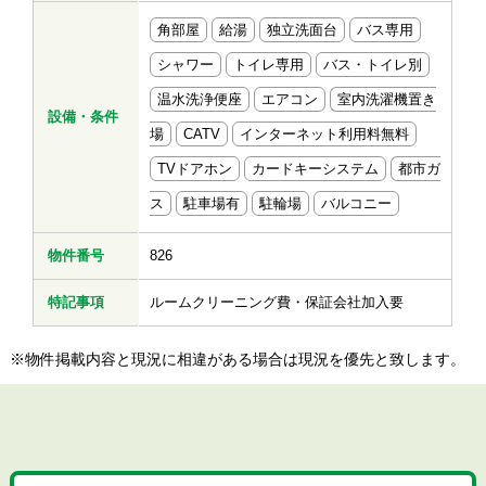
角部屋
給湯
独立洗面台
バス専用
シャワー
トイレ専用
バス・トイレ別
温水洗浄便座
エアコン
室内洗濯機置き
設備・条件
場
CATV
インターネット利用料無料
TVドアホン
カードキーシステム
都市ガ
ス
駐車場有
駐輪場
バルコニー
物件番号
826
特記事項
ルームクリーニング費・保証会社加入要
※物件掲載内容と現況に相違がある場合は現況を優先と致します。