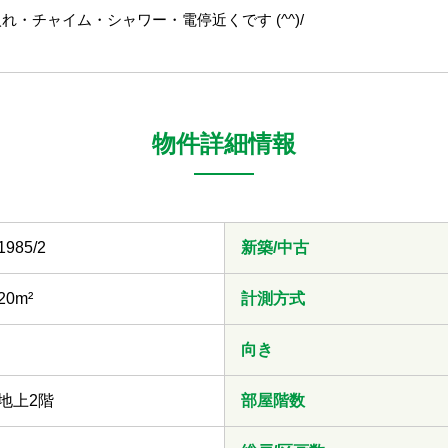
・チャイム・シャワー・電停近くです (^^)/
物件詳細情報
1985/2
新築/中古
20m²
計測方式
向き
地上2階
部屋階数