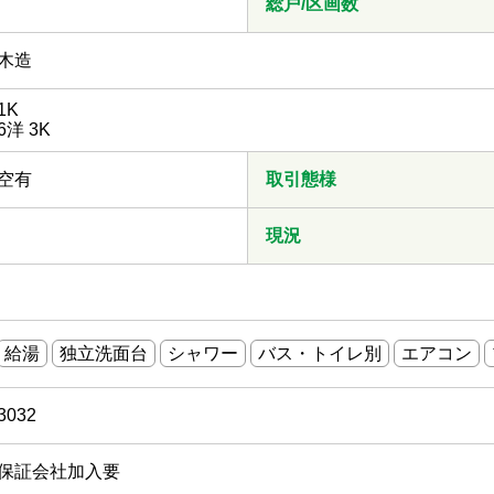
総戸/区画数
木造
1K
6洋 3K
空有
取引態様
現況
給湯
独立洗面台
シャワー
バス・トイレ別
エアコン
3032
保証会社加入要