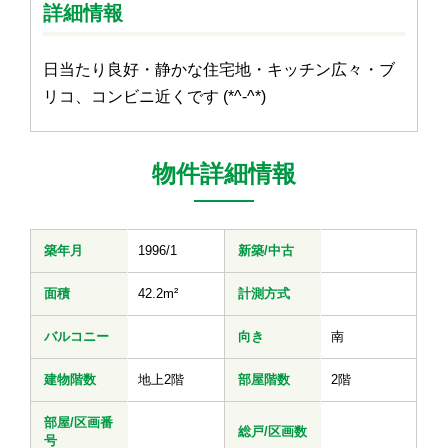
詳細情報
日当たり良好・静かな住宅地・キッチン広々・ブ
リコ、コンビニ近くです (*^-^*)
物件詳細情報
築年月
1996/1
新築/中古
面積
42.2m²
計測方式
バルコニー
向き
南
建物階数
地上2階
部屋階数
2階
部屋/区画番
総戸/区画数
号