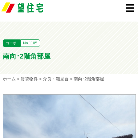
コーポ
No.1105
南向･2階角部屋
ホーム
>
賃貸物件
>
介良・潮見台
>
南向･2階角部屋