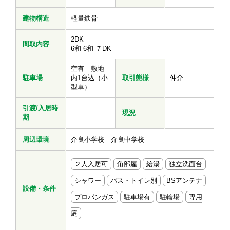
建物構造
軽量鉄骨
2DK
間取内容
6和 6和 ７DK
空有 敷地
駐車場
内1台込（小
取引態様
仲介
型車）
引渡/入居時
現況
期
周辺環境
介良小学校 介良中学校
２人入居可
角部屋
給湯
独立洗面台
シャワー
バス・トイレ別
BSアンテナ
設備・条件
プロパンガス
駐車場有
駐輪場
専用
庭