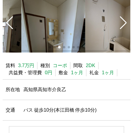
賃料
3.7万円
種別
コーポ
間取
2DK
共益費・管理費
0円
敷金
1ヶ月
礼金
1ヶ月
所在地
高知県高知市介良乙
交通
バス 徒歩10分(本江田橋 停歩10分)