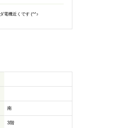
機近くです (^^♪
南
3階