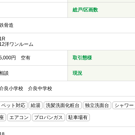
総戸/区画数
鉄骨造
1R
12洋ワンルーム
5,000円 空有
取引態様
相談
現況
介良小学校 介良中学校
ペット対応
給湯
洗髪洗面化粧台
独立洗面台
シャワー
座
エアコン
プロパンガス
駐車場有
18