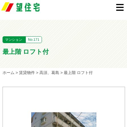
マンション
No.171
最上階 ロフト付
ホーム
>
賃貸物件
>
高須、葛島
>
最上階 ロフト付