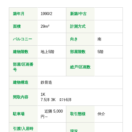
築年月
1990/2
新築/中古
面積
29m²
計測方式
バルコニー
向き
南
建物階数
地上5階
部屋階数
5階
部屋/区画番
総戸/区画数
号
建物構造
鉄骨造
1K
間取内容
7.5洋 3K ﾛﾌﾄ6洋
近隣 5,000
駐車場
取引態様
仲介
円～
引渡/入居時
現況